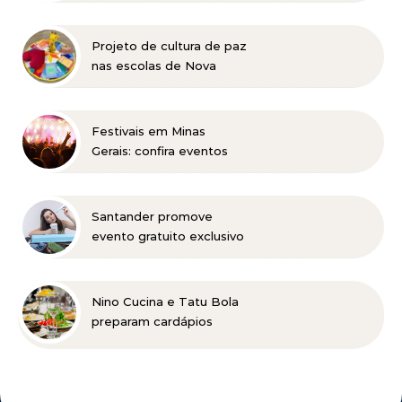
para a edição 2027 no
dia 18 de agosto
Projeto de cultura de paz
nas escolas de Nova
Lima concorre a prêmio
nacional
Festivais em Minas
Gerais: confira eventos
para reunir a família e os
amigos entre agosto e
setembro
Santander promove
evento gratuito exclusivo
sobre milhas e acúmulo
de pontos em Belo
Horizonte
Nino Cucina e Tatu Bola
preparam cardápios
especiais para o Dia dos
Pais em Belo Horizonte