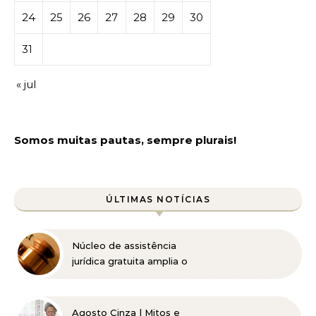
24
25
26
27
28
29
30
31
« jul
Somos muitas pautas, sempre plurais!
ÚLTIMAS NOTÍCIAS
Núcleo de assistência
jurídica gratuita amplia o
acesso à Justiça para
pessoas de baixa renda
Agosto Cinza | Mitos e