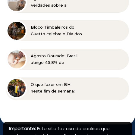
Verdades sobre a
Catarata
Bloco Timbaleiros do
Guetto celebra o Dia dos
Pais com apresentação
gratuita em Belo
Horizonte
Agosto Dourado: Brasil
atinge 45,8% de
amamentação exclusiva,
mas ainda busca cumprir
metas globais para 2030
O que fazer em BH
neste fim de semana:
Planalto Rock na Praça
tem shows gratuitos,
gastronomia e atrações
para toda a família
Importante:
Este site faz uso de cookies que