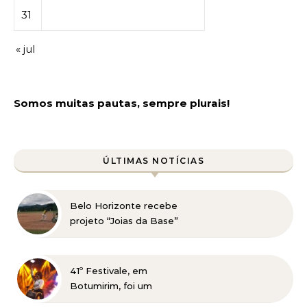
31
« jul
Somos muitas pautas, sempre plurais!
ÚLTIMAS NOTÍCIAS
Belo Horizonte recebe
projeto “Joias da Base”
em busca de novos
talentos para o beisebol
41º Festivale, em
Botumirim, foi um
sucesso e reafirma a