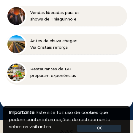
força da cultura popular
do Vale do Jequitinhonha
Vendas liberadas para os
shows de Thiaguinho e
Péricles em BH
Antes da chuva chegar:
Via Cristais reforça
manutenção da BR-040
Restaurantes de BH
preparam experiências
especiais para celebrar o
Dia dos Pais
Importante:
Este site faz uso de cookies que
podem conter informações de rastreamento
sobre os visitantes.
OK
2026 ©