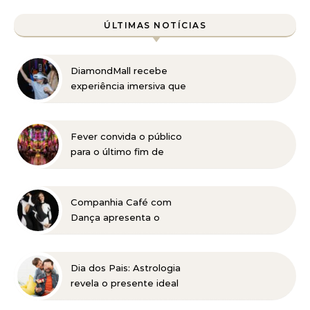
ÚLTIMAS NOTÍCIAS
DiamondMall recebe
experiência imersiva que
recria o Coliseu e a
grandiosidade da Roma
Antiga
Fever convida o público
para o último fim de
semana de “EONARIUM:
Genesis” em Belo
Horizonte
Companhia Café com
Dança apresenta o
universo dos Beatles em
BH
Dia dos Pais: Astrologia
revela o presente ideal
para cada signo