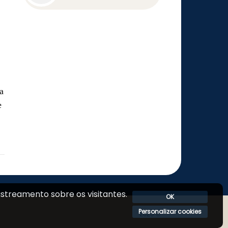
clientes e faturar R$70
milhões
a
e
streamento sobre os visitantes.
OK
Personalizar cookies
2026 ©