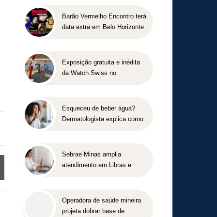
Barão Vermelho Encontro terá
data extra em Belo Horizonte
Exposição gratuita e inédita
da Watch.Swiss no
DiamondMall
Esqueceu de beber água?
Dermatologista explica como
a baixa hidratação pode
aparecer na pele e alerta para
cuidados em diferentes fases
Sebrae Minas amplia
da vida
atendimento em Libras e
facilita acesso gratuito de
empreendedores com
deficiência auditiva
Operadora de saúde mineira
projeta dobrar base de