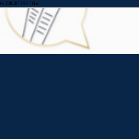
Skip to content
G-WK3E5P3TNV