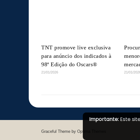
TNT promove live exclusiva
Procur
para anúncio dos indicados à
menore
98ª Edição do Oscars®
merca
21/01/2026
21/01/202
Importante:
Este sit
Graceful Theme by
Optima Themes