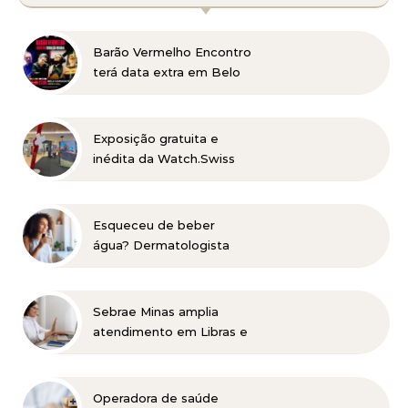
Barão Vermelho Encontro
terá data extra em Belo
Horizonte
Exposição gratuita e
inédita da Watch.Swiss
no DiamondMall
Esqueceu de beber
água? Dermatologista
explica como a baixa
hidratação pode
aparecer na pele e alerta
Sebrae Minas amplia
para cuidados em
atendimento em Libras e
diferentes fases da vida
facilita acesso gratuito
de empreendedores
com deficiência auditiva
Operadora de saúde