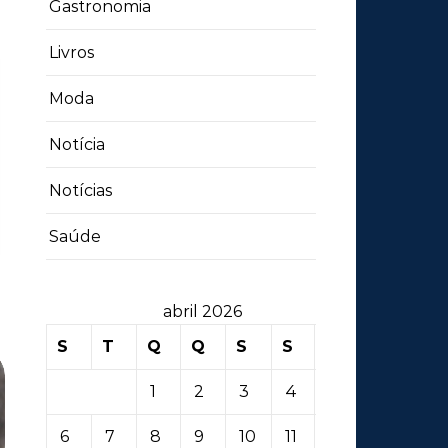
Gastronomia
Livros
Moda
Notícia
Notícias
Saúde
abril 2026
S
T
Q
Q
S
S
D
1
2
3
4
5
6
7
8
9
10
11
12