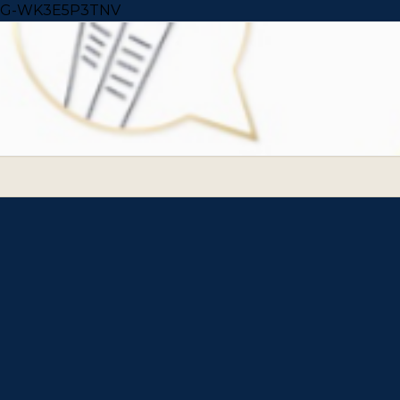
Skip to content
G-WK3E5P3TNV