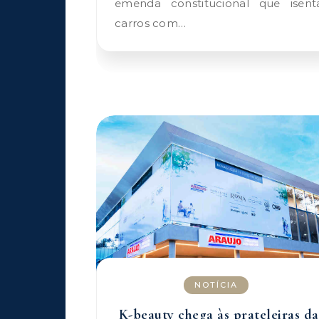
emenda constitucional que isent
carros com…
NOTÍCIA
K-beauty chega às prateleiras da