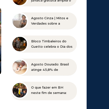
jurídica gratuita amplia o
acesso à Justiça para
pessoas de baixa renda
Agosto Cinza | Mitos e
Verdades sobre a
Catarata
Bloco Timbaleiros do
Guetto celebra o Dia dos
Pais com apresentação
gratuita em Belo
Horizonte
Agosto Dourado: Brasil
atinge 45,8% de
amamentação exclusiva,
mas ainda busca cumprir
metas globais para 2030
O que fazer em BH
neste fim de semana:
Planalto Rock na Praça
tem shows gratuitos,
gastronomia e atrações