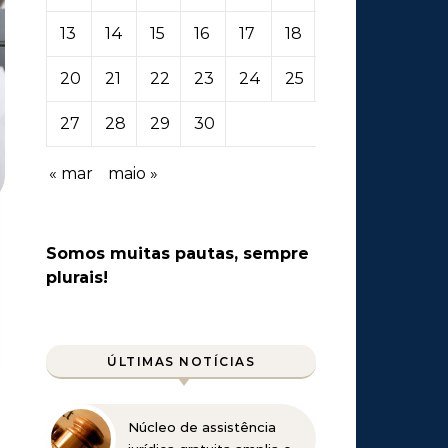
13
14
15
16
17
18
19
20
21
22
23
24
25
26
27
28
29
30
« mar
maio »
Somos muitas pautas, sempre
plurais!
ÚLTIMAS NOTÍCIAS
Núcleo de assistência