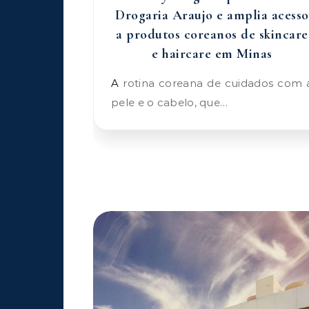
Drogaria Araujo e amplia acesso
a produtos coreanos de skincare
e haircare em Minas
A rotina coreana de cuidados com a
pele e o cabelo, que…