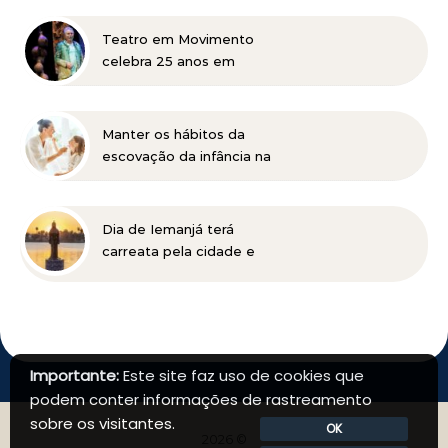
Netflix, e de trabalhos na
TV e teatro
Teatro em Movimento
celebra 25 anos em
Itabira com Jonas Bloch e
o seu espetáculo
“Delírio”
Manter os hábitos da
escovação da infância na
vida adulta pode ser
prejudicial à saúde bucal
Dia de Iemanjá terá
carreata pela cidade e
festa na Pampulha, em
BH
Importante:
Este site faz uso de cookies que
podem conter informações de rastreamento
sobre os visitantes.
OK
2026 ©