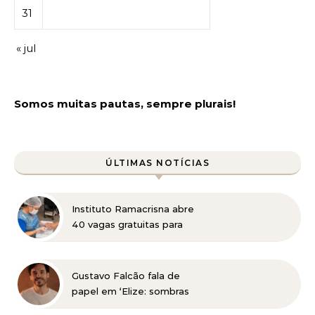
31
« jul
Somos muitas pautas, sempre plurais!
ÚLTIMAS NOTÍCIAS
Instituto Ramacrisna abre
40 vagas gratuitas para
cursos profissionalizantes
nas áreas de beleza e
administração
Gustavo Falcão fala de
papel em ‘Elize: sombras
de uma mulher’, do