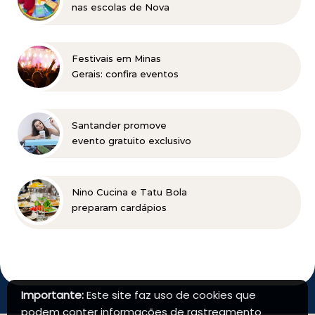
nas escolas de Nova
Lima concorre a prêmio
nacional
Festivais em Minas
Gerais: confira eventos
para reunir a família e os
amigos entre agosto e
setembro
Santander promove
evento gratuito exclusivo
sobre milhas e acúmulo
de pontos em Belo
Horizonte
Nino Cucina e Tatu Bola
preparam cardápios
especiais para o Dia dos
Pais em Belo Horizonte
Importante:
Este site faz uso de cookies que
podem conter informações de rastreamento