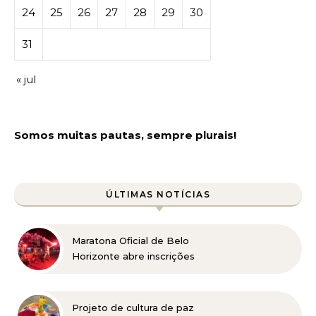
24
25
26
27
28
29
30
31
« jul
Somos muitas pautas, sempre plurais!
ÚLTIMAS NOTÍCIAS
Maratona Oficial de Belo
Horizonte abre inscrições
para a edição 2027 no
dia 18 de agosto
Projeto de cultura de paz