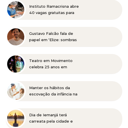
Instituto Ramacrisna abre
40 vagas gratuitas para
cursos profissionalizantes
nas áreas de beleza e
administração
Gustavo Falcão fala de
papel em ‘Elize: sombras
de uma mulher’, do
Netflix, e de trabalhos na
TV e teatro
Teatro em Movimento
celebra 25 anos em
Itabira com Jonas Bloch e
o seu espetáculo
“Delírio”
Manter os hábitos da
escovação da infância na
vida adulta pode ser
prejudicial à saúde bucal
Dia de Iemanjá terá
carreata pela cidade e
festa na Pampulha, em