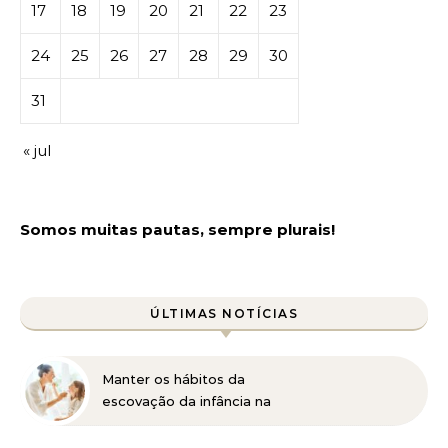
17
18
19
20
21
22
23
24
25
26
27
28
29
30
31
« jul
Somos muitas pautas, sempre plurais!
ÚLTIMAS NOTÍCIAS
Manter os hábitos da
escovação da infância na
vida adulta pode ser
prejudicial à saúde bucal