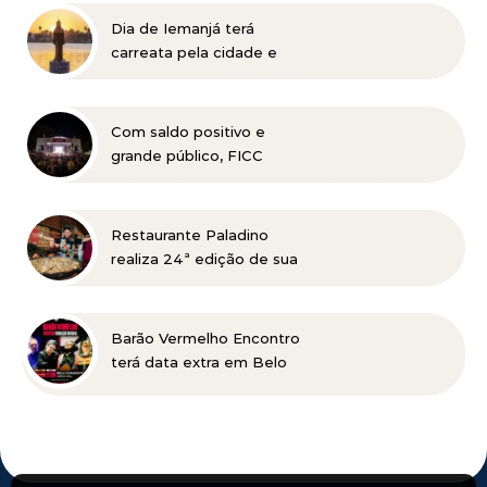
Dia de Iemanjá terá
carreata pela cidade e
festa na Pampulha, em
BH
Com saldo positivo e
grande público, FICC
celebra 11 anos de história
no Parque Municipal
Restaurante Paladino
realiza 24ª edição de sua
tradicional Feijoada no
dia 15 de agosto com
cozinha ao vivo e open
Barão Vermelho Encontro
bar completo
terá data extra em Belo
Horizonte