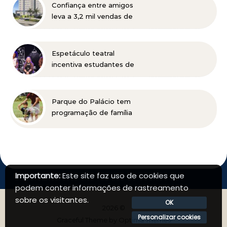
para os municípios
Confiança entre amigos
mineradores e afetados
leva a 3,2 mil vendas de
apartamentos da MRV no
primeiro semestre
Espetáculo teatral
incentiva estudantes de
Belo Horizonte a
refletirem sobre o futuro
profissional
Parque do Palácio tem
programação de família
no Dia dos Pais
Importante:
Este site faz uso de cookies que
podem conter informações de rastreamento
sobre os visitantes.
OK
2026 ©
Personalizar cookies
Graceful Theme by
Optima Themes