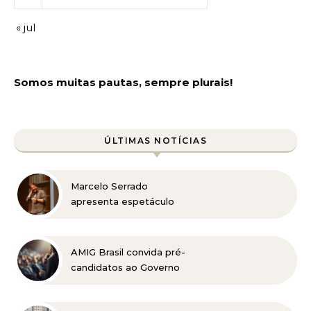
« jul
Somos muitas pautas, sempre plurais!
ÚLTIMAS NOTÍCIAS
Marcelo Serrado
apresenta espetáculo
“Terapia” em Belo
Horizonte
AMIG Brasil convida pré-
candidatos ao Governo
de Minas e ao Senado
para discutir propostas