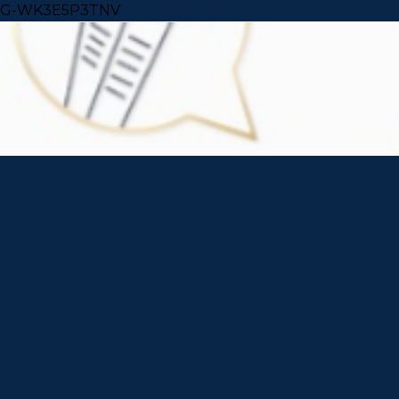
Skip to content
G-WK3E5P3TNV