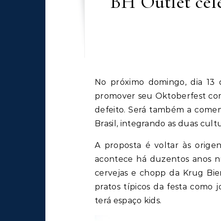
BH Outlet cele
No próximo domingo, dia 13 de outubro, a partir das 10h, o BH Outlet vai
promover seu Oktoberfest c
defeito. Será também a comem
Brasil, integrando as duas cultu
A proposta é voltar às orige
acontece há duzentos anos n
cervejas e chopp da Krug Bier
pratos típicos da festa como 
terá espaço kids.