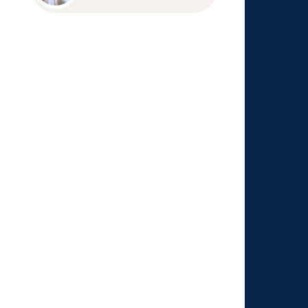
explica como a baixa
hidratação pode
aparecer na pele e alerta
para cuidados em
diferentes fases da vida