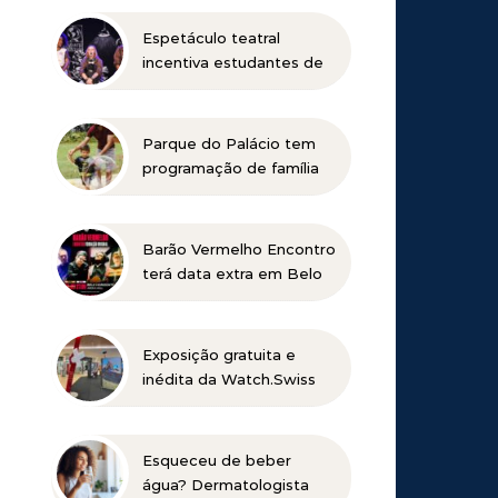
Espetáculo teatral
incentiva estudantes de
Belo Horizonte a
refletirem sobre o futuro
profissional
Parque do Palácio tem
programação de família
no Dia dos Pais
Barão Vermelho Encontro
terá data extra em Belo
Horizonte
Exposição gratuita e
inédita da Watch.Swiss
no DiamondMall
Esqueceu de beber
água? Dermatologista