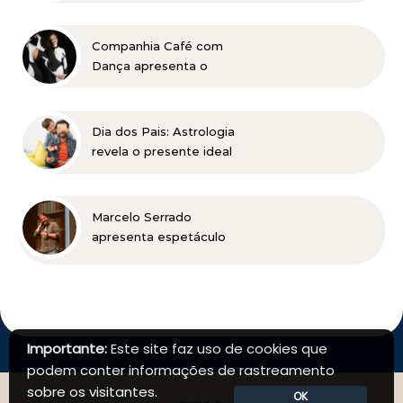
Genesis” em Belo
Horizonte
Companhia Café com
Dança apresenta o
universo dos Beatles em
BH
Dia dos Pais: Astrologia
revela o presente ideal
para cada signo
Marcelo Serrado
apresenta espetáculo
“Terapia” em Belo
Horizonte
Importante:
Este site faz uso de cookies que
podem conter informações de rastreamento
sobre os visitantes.
OK