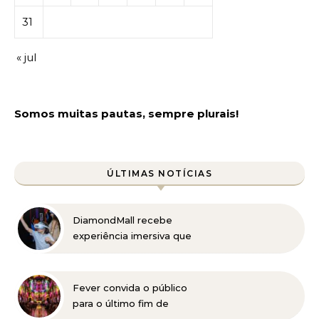
31
« jul
Somos muitas pautas, sempre plurais!
ÚLTIMAS NOTÍCIAS
DiamondMall recebe
experiência imersiva que
recria o Coliseu e a
grandiosidade da Roma
Antiga
Fever convida o público
para o último fim de
semana de “EONARIUM: