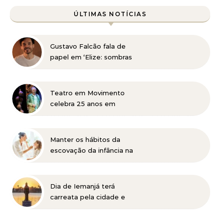
ÚLTIMAS NOTÍCIAS
Gustavo Falcão fala de
papel em ‘Elize: sombras
de uma mulher’, do
Netflix, e de trabalhos na
TV e teatro
Teatro em Movimento
celebra 25 anos em
Itabira com Jonas Bloch e
o seu espetáculo
“Delírio”
Manter os hábitos da
escovação da infância na
vida adulta pode ser
prejudicial à saúde bucal
Dia de Iemanjá terá
carreata pela cidade e
festa na Pampulha, em
BH