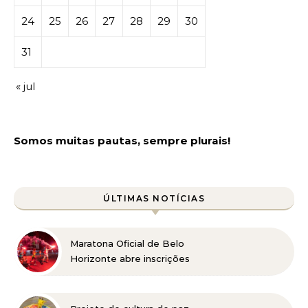
24
25
26
27
28
29
30
31
« jul
Somos muitas pautas, sempre plurais!
ÚLTIMAS NOTÍCIAS
Maratona Oficial de Belo
Horizonte abre inscrições
para a edição 2027 no
dia 18 de agosto