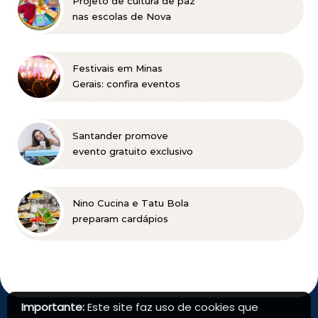
Projeto de cultura de paz
nas escolas de Nova
Lima concorre a prêmio
nacional
Festivais em Minas
Gerais: confira eventos
para reunir a família e os
amigos entre agosto e
setembro
Santander promove
evento gratuito exclusivo
sobre milhas e acúmulo
de pontos em Belo
Horizonte
Nino Cucina e Tatu Bola
preparam cardápios
especiais para o Dia dos
Pais em Belo Horizonte
Importante:
Este site faz uso de cookies que