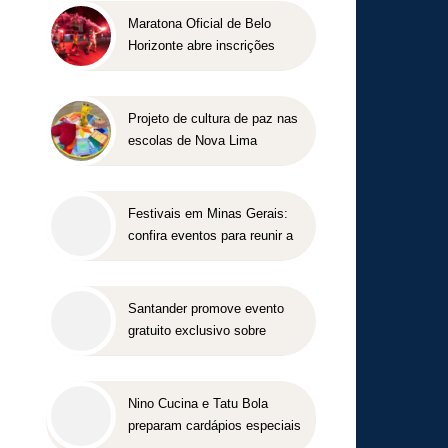
Maratona Oficial de Belo
Horizonte abre inscrições
para a edição 2027 no dia 18
de agosto
Projeto de cultura de paz nas
escolas de Nova Lima
concorre a prêmio nacional
Festivais em Minas Gerais:
confira eventos para reunir a
família e os amigos entre
agosto e setembro
Santander promove evento
gratuito exclusivo sobre
milhas e acúmulo de pontos
em Belo Horizonte
Nino Cucina e Tatu Bola
preparam cardápios especiais
para o Dia dos Pais em Belo