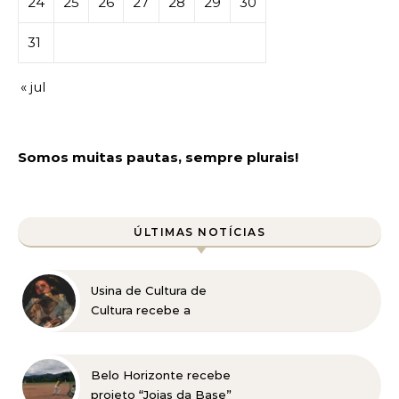
24
25
26
27
28
29
30
31
« jul
Somos muitas pautas, sempre plurais!
ÚLTIMAS NOTÍCIAS
Usina de Cultura de
Cultura recebe a
exposição “Vós sois o Sal
da Terra”
Belo Horizonte recebe
projeto “Joias da Base”