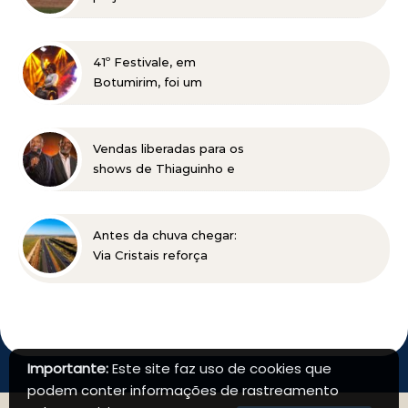
em busca de novos
talentos para o beisebol
41º Festivale, em
Botumirim, foi um
sucesso e reafirma a
força da cultura popular
do Vale do Jequitinhonha
Vendas liberadas para os
shows de Thiaguinho e
Péricles em BH
Antes da chuva chegar:
Via Cristais reforça
manutenção da BR-040
Importante:
Este site faz uso de cookies que
podem conter informações de rastreamento