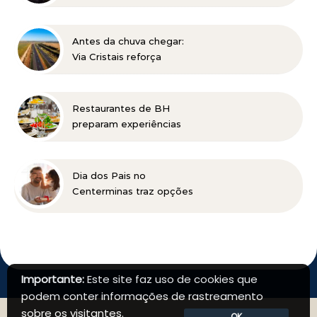
Péricles em BH
Antes da chuva chegar:
Via Cristais reforça
manutenção da BR-040
Restaurantes de BH
preparam experiências
especiais para celebrar o
Dia dos Pais
Dia dos Pais no
Centerminas traz opções
de presentes para todos
os estilos e condições
especiais
Importante:
Este site faz uso de cookies que
podem conter informações de rastreamento
sobre os visitantes.
OK