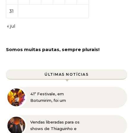
31
« jul
Somos muitas pautas, sempre plurais!
ÚLTIMAS NOTÍCIAS
41º Festivale, em
Botumirim, foi um
sucesso e reafirma a
força da cultura popular
do Vale do Jequitinhonha
Vendas liberadas para os
shows de Thiaguinho e