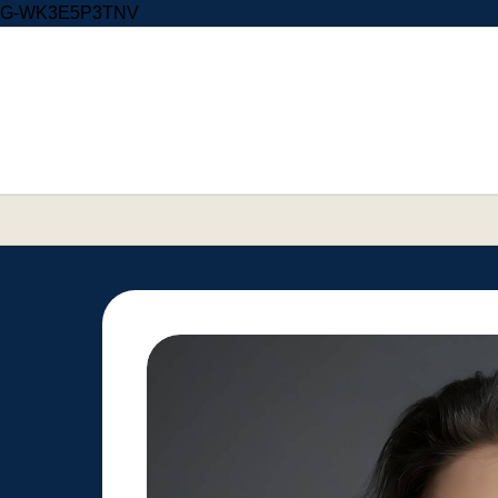
Skip to content
G-WK3E5P3TNV