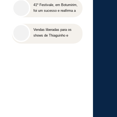
41º Festivale, em Botumirim,
foi um sucesso e reafirma a
força da cultura popular do
Vale do Jequitinhonha
Vendas liberadas para os
shows de Thiaguinho e
Péricles em BH