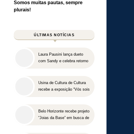
Somos muitas pautas, sempre
plurais!
ÚLTIMAS NOTÍCIAS
Laura Pausini lança dueto
com Sandy e celebra retorno
ao Brasil em show marcado
para 2027
Usina de Cultura de Cultura
recebe a exposição “Vós sois
o Sal da Terra”
Belo Horizonte recebe projeto
“Joias da Base” em busca de
novos talentos para o
beisebol