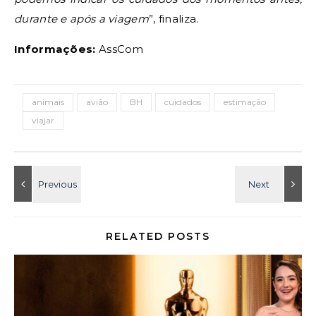
durante e após a viagem
”, finaliza.
Informações:
AssCom
animais
avião
BH
cuidados
estimação
viajar
RELATED POSTS