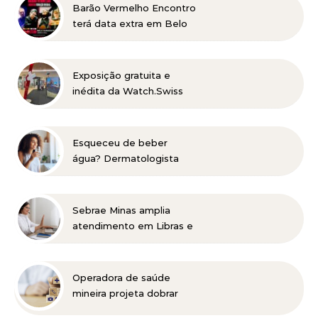
Barão Vermelho Encontro
terá data extra em Belo
Horizonte
Exposição gratuita e
inédita da Watch.Swiss
no DiamondMall
Esqueceu de beber
água? Dermatologista
explica como a baixa
hidratação pode
aparecer na pele e alerta
Sebrae Minas amplia
para cuidados em
atendimento em Libras e
diferentes fases da vida
facilita acesso gratuito
de empreendedores
com deficiência auditiva
Operadora de saúde
mineira projeta dobrar
base de clientes e faturar