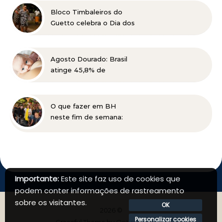
Bloco Timbaleiros do
Guetto celebra o Dia dos
Pais com apresentação
gratuita em Belo
Horizonte
Agosto Dourado: Brasil
atinge 45,8% de
amamentação exclusiva,
mas ainda busca cumprir
metas globais para 2030
O que fazer em BH
neste fim de semana:
Planalto Rock na Praça
tem shows gratuitos,
gastronomia e atrações
para toda a família
Importante:
Este site faz uso de cookies que
podem conter informações de rastreamento
sobre os visitantes.
OK
2026 ©
Personalizar cookies