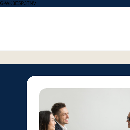
Skip to content
G-WK3E5P3TNV