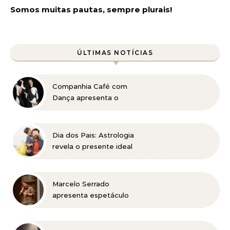
Somos muitas pautas, sempre plurais!
ÚLTIMAS NOTÍCIAS
Companhia Café com
Dança apresenta o
universo dos Beatles em
BH
Dia dos Pais: Astrologia
revela o presente ideal
para cada signo
Marcelo Serrado
apresenta espetáculo
“Terapia” em Belo
Horizonte