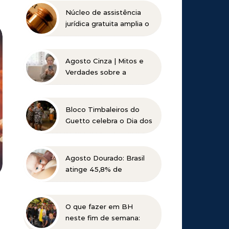
Núcleo de assistência
jurídica gratuita amplia o
acesso à Justiça para
pessoas de baixa renda
Agosto Cinza | Mitos e
Verdades sobre a
Catarata
Bloco Timbaleiros do
Guetto celebra o Dia dos
Pais com apresentação
gratuita em Belo
Horizonte
Agosto Dourado: Brasil
atinge 45,8% de
amamentação exclusiva,
mas ainda busca cumprir
metas globais para 2030
O que fazer em BH
neste fim de semana: