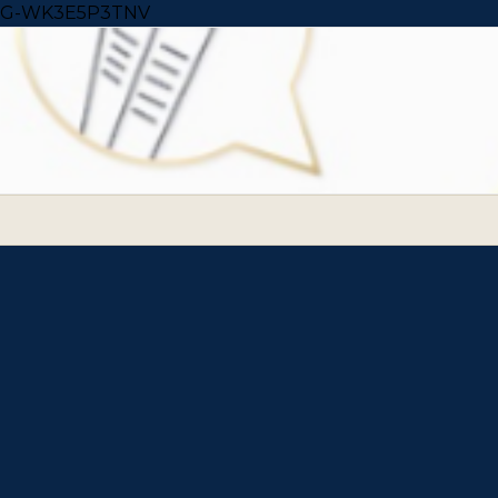
Skip to content
G-WK3E5P3TNV