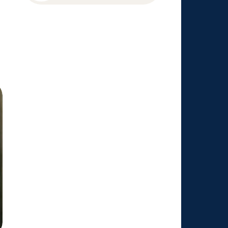
Planalto Rock na Praça
tem shows gratuitos,
gastronomia e atrações
para toda a família