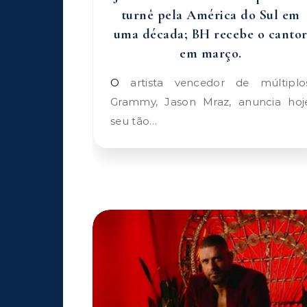
turnê pela América do Sul em
uma década; BH recebe o canto
em março.
O artista vencedor de múltiplos
Grammy, Jason Mraz, anuncia hoj
seu tão…