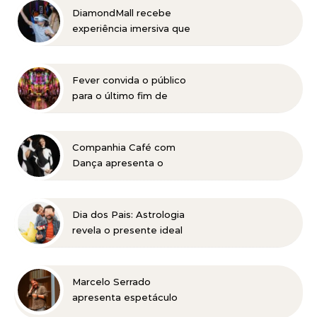
DiamondMall recebe
experiência imersiva que
recria o Coliseu e a
grandiosidade da Roma
Antiga
Fever convida o público
para o último fim de
semana de “EONARIUM:
Genesis” em Belo
Horizonte
Companhia Café com
Dança apresenta o
universo dos Beatles em
BH
Dia dos Pais: Astrologia
revela o presente ideal
para cada signo
Marcelo Serrado
apresenta espetáculo
“Terapia” em Belo