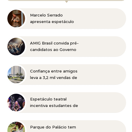
Marcelo Serrado
apresenta espetáculo
“Terapia” em Belo
Horizonte
AMIG Brasil convida pré-
candidatos ao Governo
de Minas e ao Senado
para discutir propostas
para os municípios
Confiança entre amigos
mineradores e afetados
leva a 3,2 mil vendas de
apartamentos da MRV no
primeiro semestre
Espetáculo teatral
incentiva estudantes de
Belo Horizonte a
refletirem sobre o futuro
profissional
Parque do Palácio tem