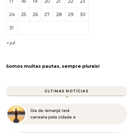
17
18
19
20
21
22
23
24
25
26
27
28
29
30
31
« jul
Somos muitas pautas, sempre plurais!
ÚLTIMAS NOTÍCIAS
Dia de Iemanjá terá
carreata pela cidade e
festa na Pampulha, em
BH