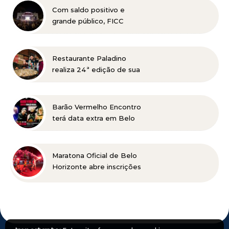
Com saldo positivo e
grande público, FICC
celebra 11 anos de história
no Parque Municipal
Restaurante Paladino
realiza 24ª edição de sua
tradicional Feijoada no
dia 15 de agosto com
cozinha ao vivo e open
Barão Vermelho Encontro
bar completo
terá data extra em Belo
Horizonte
Maratona Oficial de Belo
Horizonte abre inscrições
para a edição 2027 no
dia 18 de agosto