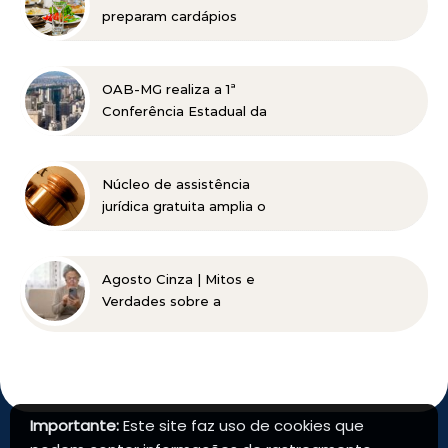
preparam cardápios
especiais para o Dia dos
Pais em Belo Horizonte
OAB-MG realiza a 1ª
Conferência Estadual da
Advocacia Imobiliária
com especialistas de
referência nacional
Núcleo de assistência
jurídica gratuita amplia o
acesso à Justiça para
pessoas de baixa renda
Agosto Cinza | Mitos e
Verdades sobre a
Catarata
Importante:
Este site faz uso de cookies que