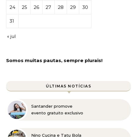
24
25
26
27
28
29
30
31
« jul
Somos muitas pautas, sempre plurais!
ÚLTIMAS NOTÍCIAS
Santander promove
evento gratuito exclusivo
sobre milhas e acúmulo
de pontos em Belo
Horizonte
Nino Cucina e Tatu Bola