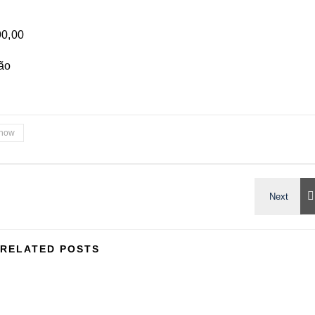
90,00
ão
how
RELATED POSTS