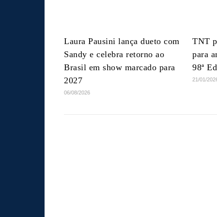
Laura Pausini lança dueto com
TNT p
Sandy e celebra retorno ao
para a
Brasil em show marcado para
98ª E
2027
21/01/202
06/08/2026