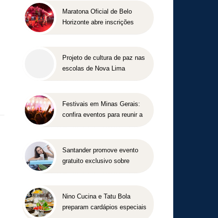
Maratona Oficial de Belo
Horizonte abre inscrições
para a edição 2027 no dia 18
de agosto
Projeto de cultura de paz nas
escolas de Nova Lima
concorre a prêmio nacional
Festivais em Minas Gerais:
confira eventos para reunir a
família e os amigos entre
agosto e setembro
Santander promove evento
gratuito exclusivo sobre
milhas e acúmulo de pontos
em Belo Horizonte
Nino Cucina e Tatu Bola
preparam cardápios especiais
para o Dia dos Pais em Belo