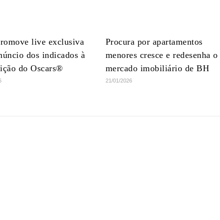
romove live exclusiva
Procura por apartamentos
núncio dos indicados à
menores cresce e redesenha o
dição do Oscars®
mercado imobiliário de BH
6
21/01/2026