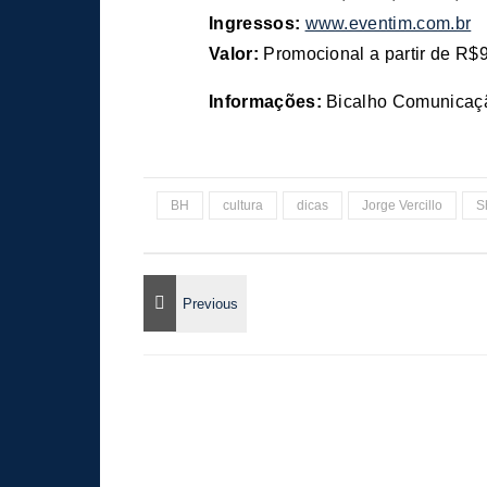
Ingressos:
www.eventim.com.br
Valor:
Promocional a partir de R$
Informações:
Bicalho Comunicaç
BH
cultura
dicas
Jorge Vercillo
S