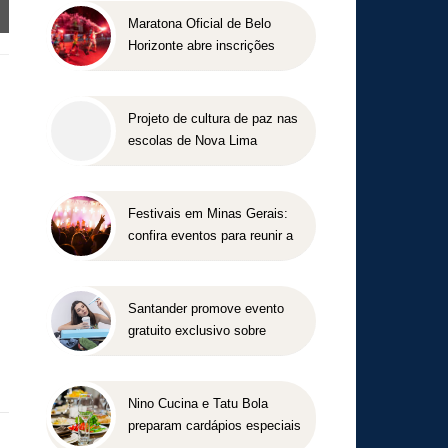
Maratona Oficial de Belo
Horizonte abre inscrições
para a edição 2027 no dia 18
de agosto
Projeto de cultura de paz nas
escolas de Nova Lima
concorre a prêmio nacional
Festivais em Minas Gerais:
confira eventos para reunir a
família e os amigos entre
agosto e setembro
Santander promove evento
gratuito exclusivo sobre
milhas e acúmulo de pontos
em Belo Horizonte
Nino Cucina e Tatu Bola
preparam cardápios especiais
para o Dia dos Pais em Belo