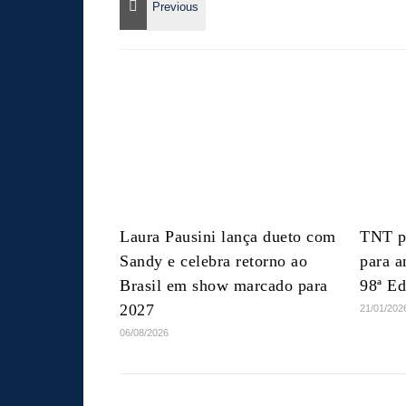
Laura Pausini lança dueto com
TNT p
Sandy e celebra retorno ao
para a
Brasil em show marcado para
98ª E
2027
21/01/202
06/08/2026