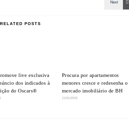
RELATED POSTS
romove live exclusiva
Procura por apartamentos
núncio dos indicados à
menores cresce e redesenha o
dição do Oscars®
mercado imobiliário de BH
6
21/01/2026