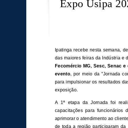
Expo Usipa 20
Ipatinga recebe nesta semana, de 17 a 20 de julho, a 34ª edição da Expo Usipa, uma
das maiores feiras da Indústria e
Fecomércio MG, Sesc, Senac e 
evento
, por meio da “Jornada c
para impulsionar os resultados d
exposição.
A 1ª etapa da Jornada foi rea
capacitações para funcionários
aprimorar o atendimento ao clien
de toda a região participaram da