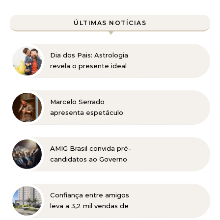
ÚLTIMAS NOTÍCIAS
Dia dos Pais: Astrologia
revela o presente ideal
para cada signo
Marcelo Serrado
apresenta espetáculo
“Terapia” em Belo
Horizonte
AMIG Brasil convida pré-
candidatos ao Governo
de Minas e ao Senado
para discutir propostas
para os municípios
Confiança entre amigos
mineradores e afetados
leva a 3,2 mil vendas de
apartamentos da MRV no