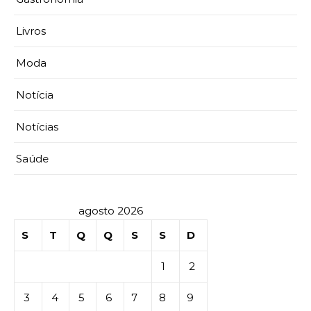
Livros
Moda
Notícia
Notícias
Saúde
agosto 2026
S
T
Q
Q
S
S
D
1
2
3
4
5
6
7
8
9