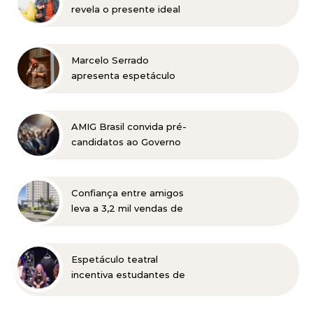
revela o presente ideal
para cada signo
Marcelo Serrado
apresenta espetáculo
“Terapia” em Belo
Horizonte
AMIG Brasil convida pré-
candidatos ao Governo
de Minas e ao Senado
para discutir propostas
para os municípios
Confiança entre amigos
mineradores e afetados
leva a 3,2 mil vendas de
apartamentos da MRV no
primeiro semestre
Espetáculo teatral
incentiva estudantes de
Belo Horizonte a
refletirem sobre o futuro