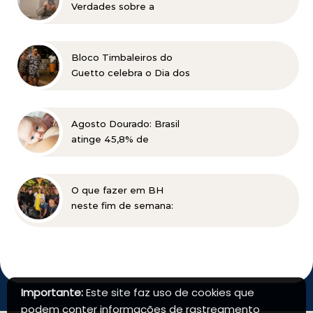
Verdades sobre a
Catarata
Bloco Timbaleiros do
Guetto celebra o Dia dos
Pais com apresentação
gratuita em Belo
Horizonte
Agosto Dourado: Brasil
atinge 45,8% de
amamentação exclusiva,
mas ainda busca cumprir
metas globais para 2030
O que fazer em BH
neste fim de semana:
Planalto Rock na Praça
tem shows gratuitos,
gastronomia e atrações
para toda a família
Importante:
Este site faz uso de cookies que
podem conter informações de rastreamento