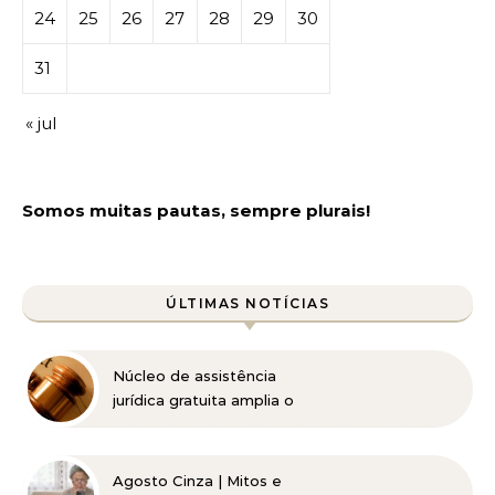
24
25
26
27
28
29
30
31
« jul
Somos muitas pautas, sempre plurais!
ÚLTIMAS NOTÍCIAS
Núcleo de assistência
jurídica gratuita amplia o
acesso à Justiça para
pessoas de baixa renda
Agosto Cinza | Mitos e