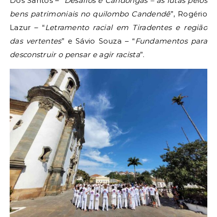
Dos Santos – “
Desafios e Candongas – as lutas pelos
bens patrimoniais
no quilombo Candendê
”, Rogério
Lazur – “
Letramento racial em Tiradentes e região
das vertentes
” e Sávio Souza – “
Fundamentos para
desconstruir o pensar e agir racista
”.