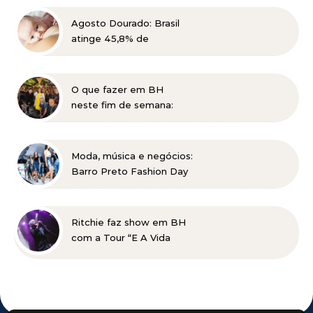
gratuita em Belo
Horizonte
Agosto Dourado: Brasil
atinge 45,8% de
amamentação exclusiva,
mas ainda busca cumprir
metas globais para 2030
O que fazer em BH
neste fim de semana:
Planalto Rock na Praça
tem shows gratuitos,
gastronomia e atrações
Moda, música e negócios:
para toda a família
Barro Preto Fashion Day
e Rock Brasa se unem
em grande festival em
BH
Ritchie faz show em BH
com a Tour “E A Vida
Continua”, no dia 15 de
agosto, no Minascentro