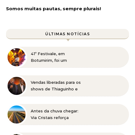
Somos muitas pautas, sempre plurais!
ÚLTIMAS NOTÍCIAS
41º Festivale, em
Botumirim, foi um
sucesso e reafirma a
força da cultura popular
do Vale do Jequitinhonha
Vendas liberadas para os
shows de Thiaguinho e
Péricles em BH
Antes da chuva chegar:
Via Cristais reforça
manutenção da BR-040