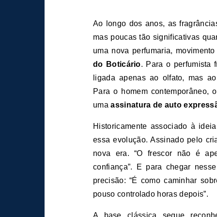
Ao longo dos anos, as fragrâncias masculinas passaram por diversas transformações,
mas poucas tão significativas qua
uma nova perfumaria, movimento 
do Boticário
. Para o perfumista 
ligada apenas ao olfato, mas ao
Para o homem contemporâneo, o c
uma
assinatura de auto express
Historicamente associado à idei
essa evolução. Assinado pelo cri
nova era. “O frescor não é a
confiança”. E para chegar nesse
precisão: “É como caminhar sobre
pouso controlado horas depois”.
A base clássica segue reconh