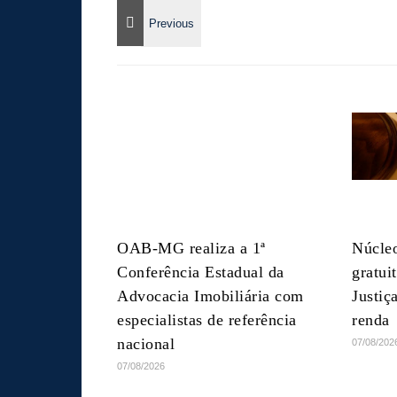
OAB-MG realiza a 1ª
Núcleo
Conferência Estadual da
gratui
Advocacia Imobiliária com
Justiç
especialistas de referência
renda
nacional
07/08/202
07/08/2026