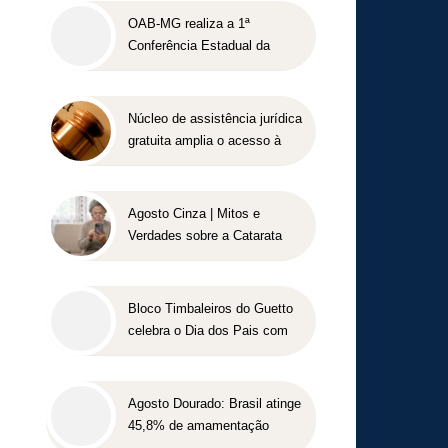
OAB-MG realiza a 1ª
Conferência Estadual da
Advocacia Imobiliária com
especialistas de referência
nacional
Núcleo de assistência jurídica
gratuita amplia o acesso à
Justiça para pessoas de
baixa renda
Agosto Cinza | Mitos e
Verdades sobre a Catarata
Bloco Timbaleiros do Guetto
celebra o Dia dos Pais com
apresentação gratuita em
Belo Horizonte
Agosto Dourado: Brasil atinge
45,8% de amamentação
exclusiva, mas ainda busca