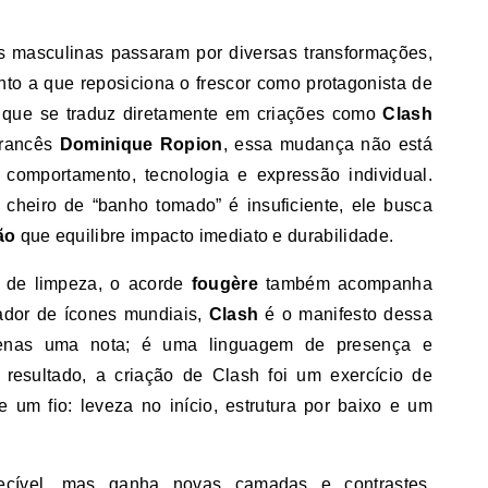
nto a que reposiciona o frescor como protagonista de
que se traduz diretamente em criações como
Clash
francês
Dominique Ropion
, essa mudança não está
 comportamento, tecnologia e expressão individual.
heiro de “banho tomado” é insuficiente, ele busca
ão
que equilibre impacto imediato e durabilidade.
a de limpeza, o acorde
fougère
também acompanha
ador de ícones mundiais,
Clash
é o manifesto dessa
penas uma nota; é uma linguagem de presença e
 resultado, a criação de Clash foi um exercício de
 um fio: leveza no início, estrutura por baixo e um
ecível, mas ganha novas camadas e contrastes.