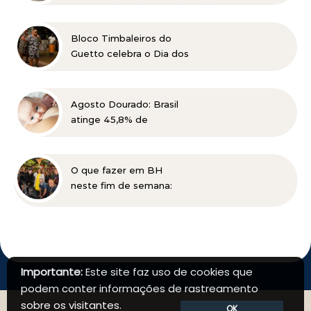
Catarata
Bloco Timbaleiros do
Guetto celebra o Dia dos
Pais com apresentação
gratuita em Belo
Horizonte
Agosto Dourado: Brasil
atinge 45,8% de
amamentação exclusiva,
mas ainda busca cumprir
metas globais para 2030
O que fazer em BH
neste fim de semana:
Planalto Rock na Praça
tem shows gratuitos,
gastronomia e atrações
para toda a família
Importante:
Este site faz uso de cookies que
podem conter informações de rastreamento
sobre os visitantes.
OK