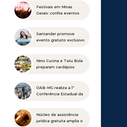
Festivais em Minas
Gerais: confira eventos
para reunir a família e os
amigos entre agosto e
setembro
Santander promove
evento gratuito exclusivo
sobre milhas e acúmulo
de pontos em Belo
Horizonte
Nino Cucina e Tatu Bola
preparam cardápios
especiais para o Dia dos
Pais em Belo Horizonte
OAB-MG realiza a 1ª
Conferência Estadual da
Advocacia Imobiliária
com especialistas de
referência nacional
Núcleo de assistência
jurídica gratuita amplia o