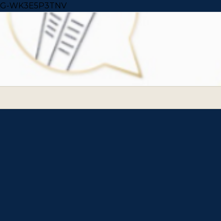
Skip to content
G-WK3E5P3TNV