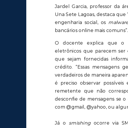
Jardel Garcia, professor da 
Una Sete Lagoas, destaca que
engenharia social, os
malwar
bancários online mais comuns”
O docente explica que 
eletrônicos que parecem ser de
que sejam fornecidas infor
crédito. “Essas mensagens g
verdadeiros de maneira aparen
é preciso observar possíveis 
remetente que não corresp
desconfie de mensagens se o
com @gmail, @yahoo, ou algum 
Já o
smishing
ocorre via SMS