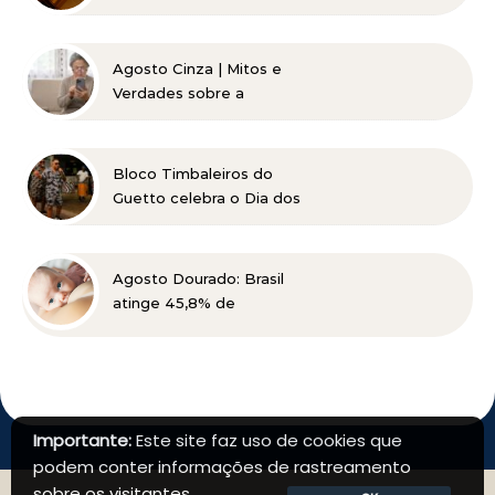
acesso à Justiça para
pessoas de baixa renda
Agosto Cinza | Mitos e
Verdades sobre a
Catarata
Bloco Timbaleiros do
Guetto celebra o Dia dos
Pais com apresentação
gratuita em Belo
Horizonte
Agosto Dourado: Brasil
atinge 45,8% de
amamentação exclusiva,
mas ainda busca cumprir
metas globais para 2030
Importante:
Este site faz uso de cookies que
podem conter informações de rastreamento
sobre os visitantes.