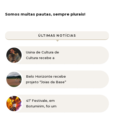
Somos muitas pautas, sempre plurais!
ÚLTIMAS NOTÍCIAS
Usina de Cultura de
Cultura recebe a
exposição “Vós sois o Sal
da Terra”
Belo Horizonte recebe
projeto “Joias da Base”
em busca de novos
talentos para o beisebol
41º Festivale, em
Botumirim, foi um
sucesso e reafirma a