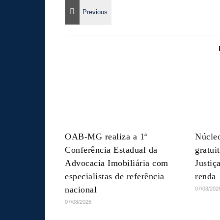
OAB-MG realiza a 1ª
Núcleo
Conferência Estadual da
gratui
Advocacia Imobiliária com
Justiç
especialistas de referência
renda
nacional
07/08/202
07/08/2026