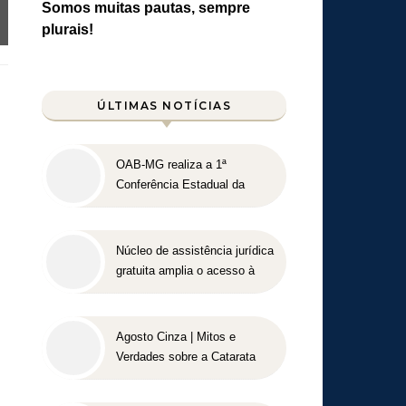
Somos muitas pautas, sempre
plurais!
ÚLTIMAS NOTÍCIAS
OAB-MG realiza a 1ª
Conferência Estadual da
Advocacia Imobiliária com
especialistas de referência
nacional
Núcleo de assistência jurídica
gratuita amplia o acesso à
Justiça para pessoas de
o
baixa renda
Agosto Cinza | Mitos e
Verdades sobre a Catarata