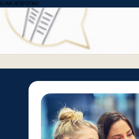
Skip to content
G-WK3E5P3TNV