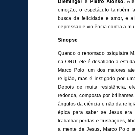
Dieminger
e
Pietro Alonso
. Al
emoção, o espetáculo também fala
busca da felicidade e amor, e a
depressão e violência contra a mul
Sinopse
Quando o renomado psiquiatra Ma
na ONU, ele é desafiado a estuda
Marco Polo, um dos maiores ateu
religião, mas é instigado por uma
Depois de muita resistência, e
redonda, composta por brilhantes
ângulos da ciência e não da relig
épica para saber se Jesus era 
trabalhar perdas e frustrações, li
a mente de Jesus, Marco Polo s