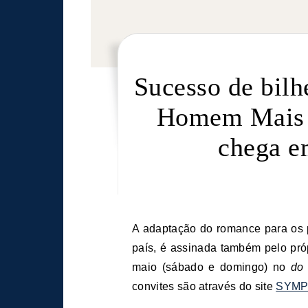
Sucesso de bilhe
Homem Mais I
chega e
A adaptação do romance para os palcos, que já foi apresentada em vários teatros pelo
país, é assinada também pelo próp
maio (sábado e domingo) no
do
convites são através do site
SYMP