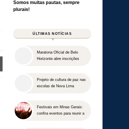
Somos muitas pautas, sempre
plurais!
ÚLTIMAS NOTÍCIAS
Maratona Oficial de Belo
Horizonte abre inscrições
para a edição 2027 no dia 18
de agosto
Projeto de cultura de paz nas
escolas de Nova Lima
concorre a prêmio nacional
Festivais em Minas Gerais:
confira eventos para reunir a
família e os amigos entre
agosto e setembro