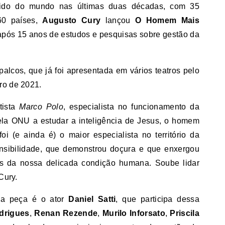
 lido do mundo nas últimas duas décadas, com 35
60 países,
Augusto Cury
lançou
O Homem Mais
após 15 anos de estudos e pesquisas sobre gestão da
alcos, que já foi apresentada em vários teatros pelo
ro de 2021.
tista
Marco Polo
, especialista no funcionamento da
ela ONU a estudar a inteligência de Jesus, o homem
oi (e ainda é) o maior especialista no território da
sibilidade, que demonstrou doçura e que enxergou
as da nossa delicada condição humana. Soube lidar
 Cury.
na peça é o ator
Daniel Satti
, que participa dessa
odrigues
,
Renan Rezende
,
Murilo Inforsato
,
Priscila