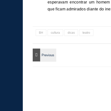
esperavam encontrar um homem c
que ficam admirados diante do ine
BH
cultura
dicas
teatro