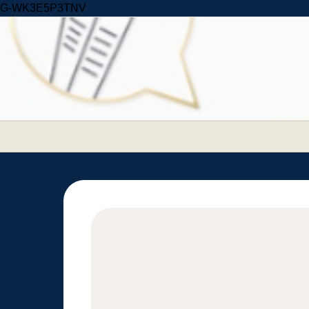
Skip to content
G-WK3E5P3TNV