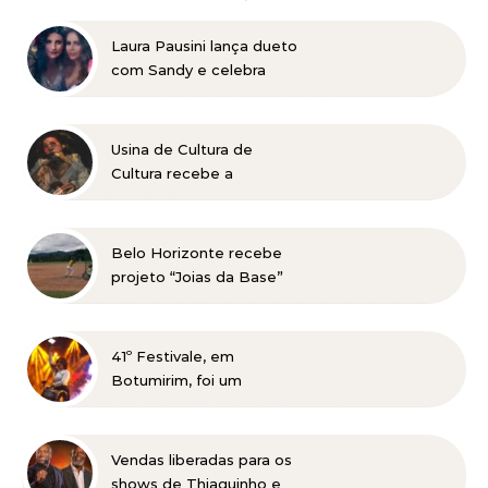
Laura Pausini lança dueto
com Sandy e celebra
retorno ao Brasil em
show marcado para 2027
Usina de Cultura de
Cultura recebe a
exposição “Vós sois o Sal
da Terra”
Belo Horizonte recebe
projeto “Joias da Base”
em busca de novos
talentos para o beisebol
41º Festivale, em
Botumirim, foi um
sucesso e reafirma a
força da cultura popular
do Vale do Jequitinhonha
Vendas liberadas para os
shows de Thiaguinho e