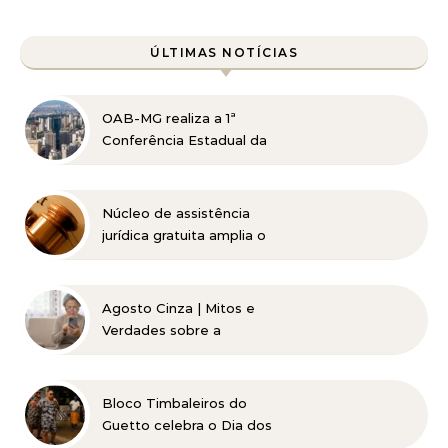
ÚLTIMAS NOTÍCIAS
OAB-MG realiza a 1ª
Conferência Estadual da
Advocacia Imobiliária
com especialistas de
referência nacional
Núcleo de assistência
jurídica gratuita amplia o
acesso à Justiça para
pessoas de baixa renda
Agosto Cinza | Mitos e
Verdades sobre a
Catarata
Bloco Timbaleiros do
Guetto celebra o Dia dos
Pais com apresentação