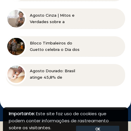
acesso à Justiça para
pessoas de baixa renda
Agosto Cinza | Mitos e
Verdades sobre a
Catarata
Bloco Timbaleiros do
Guetto celebra o Dia dos
Pais com apresentação
gratuita em Belo
Horizonte
Agosto Dourado: Brasil
atinge 45,8% de
amamentação exclusiva,
mas ainda busca cumprir
metas globais para 2030
Importante:
Este site faz uso de cookies que
podem conter informações de rastreamento
sobre os visitantes.
OK