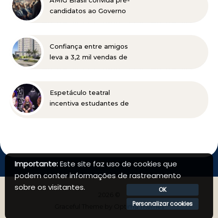
AMIG Brasil convida pré-
candidatos ao Governo
de Minas e ao Senado
para discutir propostas
para os municípios
Confiança entre amigos
mineradores e afetados
leva a 3,2 mil vendas de
apartamentos da MRV no
primeiro semestre
Espetáculo teatral
incentiva estudantes de
Belo Horizonte a
refletirem sobre o futuro
profissional
Importante:
Este site faz uso de cookies que
podem conter informações de rastreamento
sobre os visitantes.
OK
2026 ©
Personalizar cookies
Graceful Theme by
Optima Themes