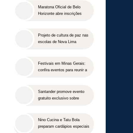
Maratona Oficial de Belo
Horizonte abre inscrições
para a edição 2027 no dia 18
de agosto
Projeto de cultura de paz nas
escolas de Nova Lima
concorre a prêmio nacional
Festivais em Minas Gerais:
confira eventos para reunir a
família e os amigos entre
agosto e setembro
Santander promove evento
gratuito exclusivo sobre
milhas e acúmulo de pontos
em Belo Horizonte
Nino Cucina e Tatu Bola
preparam cardápios especiais
para o Dia dos Pais em Belo