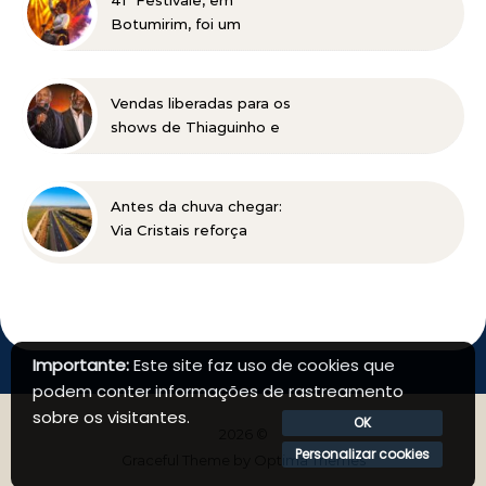
41º Festivale, em
Botumirim, foi um
sucesso e reafirma a
força da cultura popular
do Vale do Jequitinhonha
Vendas liberadas para os
shows de Thiaguinho e
Péricles em BH
Antes da chuva chegar:
Via Cristais reforça
manutenção da BR-040
Importante:
Este site faz uso de cookies que
podem conter informações de rastreamento
sobre os visitantes.
OK
2026 ©
Personalizar cookies
Graceful Theme by
Optima Themes