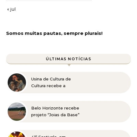
« jul
Somos muitas pautas, sempre plurais!
ÚLTIMAS NOTÍCIAS
Usina de Cultura de
Cultura recebe a
exposição “Vós sois o Sal
da Terra”
Belo Horizonte recebe
projeto “Joias da Base”
em busca de novos
talentos para o beisebol