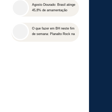
Agosto Dourado: Brasil atinge
45,8% de amamentação
exclusiva, mas ainda busca
cumprir metas globais para
2030
O que fazer em BH neste fim
de semana: Planalto Rock na
Praça tem shows gratuitos,
gastronomia e atrações para
toda a família