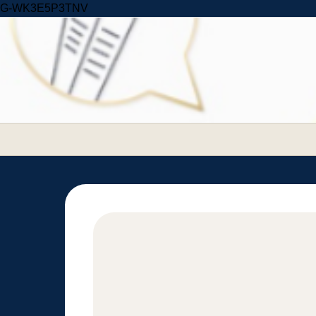
Skip to content
G-WK3E5P3TNV