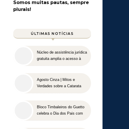
Somos muitas pautas, sempre
plurais!
ÚLTIMAS NOTÍCIAS
Núcleo de assistência jurídica
gratuita amplia o acesso à
Justiça para pessoas de
baixa renda
Agosto Cinza | Mitos e
Verdades sobre a Catarata
Bloco Timbaleiros do Guetto
celebra o Dia dos Pais com
apresentação gratuita em
Belo Horizonte