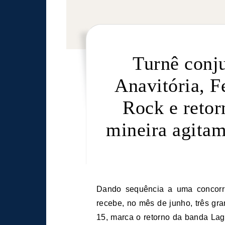
Turnê conj
Anavitória, F
Rock e retor
mineira agita
Dando sequência a uma concorrida agenda de espetáculos em 2024, o Arena Hall
recebe, no mês de junho, três gra
15, marca o retorno da banda Lag