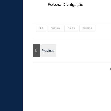
Fotos:
Divulgação
BH
cultura
dicas
música